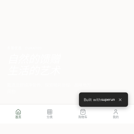
东哥优选 · CURATED
自然的馈赠
生活的艺术
甄选北欧纯净营养、探索精彩旅程、品味地方
风物
×
Built with
superun
首页
分类
购物车
我的